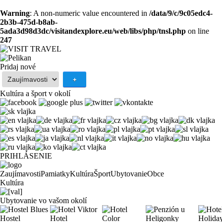
Warning
: A non-numeric value encountered in
/data/9/c/9c05edc4-
2b3b-475d-b8ab-
5ada3d98d3dc/visitandexplore.eu/web/libs/php/tnsl.php
on line
247
Pridaj nové
Kultúra a šport v okolí
PRIHLÁSENIE
Zaujímavosti
Pamiatky
Kultúra
Šport
Ubytovanie
Obce
Kultúra
Ubytovanie vo vašom okolí
Hostel
Hotel