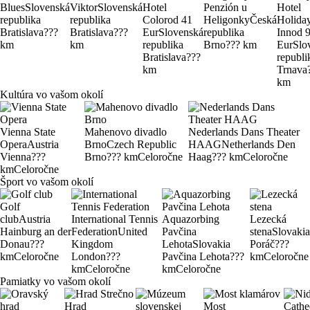
Blues
Slovenská
Viktor
Slovenská
Hotel
Penzión u
Hotel
republika
republika
Color
od 41
Heligonky
Česká
Holida
Bratislava
???
Bratislava
???
Eur
Slovenská
republika
Inn
od 
km
km
republika
Brno
??? km
Eur
Slo
Bratislava
???
republi
km
Trnava
km
Kultúra vo vašom okolí
Vienna State
Mahenovo divadlo
Nederlands Dans Theater
Opera
Austria
Brno
Czech Republic
HAAG
Netherlands Den
Vienna
???
Brno
??? km
Celoročne
Haag
??? km
Celoročne
km
Celoročne
Šport vo vašom okolí
Golf
club
Austria
International Tennis
Aquazorbing
Lezecká
Hainburg an der
Federation
United
Pavčina
stena
Slovakia
Donau
???
Kingdom
Lehota
Slovakia
Poráč
???
km
Celoročne
London
???
Pavčina Lehota
???
km
Celoročne
km
Celoročne
km
Celoročne
Pamiatky vo vašom okolí
Hrad
Most