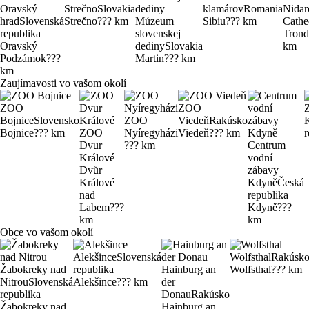
Oravský
Strečno
Slovakia
klamárov
Romania
Nidar
hrad
Slovenská
Strečno
??? km
Múzeum
Sibiu
??? km
Cathe
republika
slovenskej
Tron
Oravský
dediny
Slovakia
km
Podzámok
???
Martin
??? km
km
Zaujímavosti vo vašom okolí
ZOO
ZOO
Bojnice
Slovensko
ZOO
Viedeň
Rakúsko
Bojnice
??? km
ZOO
Nyíregyházi
Viedeň
??? km
r
Dvur
??? km
Centrum
Králové
vodní
Dvůr
zábavy
Králové
Kdyně
Česká
nad
republika
Labem
???
Kdyně
???
km
km
Obce vo vašom okolí
Alekšince
Slovenská
Wolfsthal
Rakúsk
Žabokreky nad
republika
Hainburg an
Wolfsthal
??? km
Nitrou
Slovenská
Alekšince
??? km
der
republika
Donau
Rakúsko
Žabokreky nad
Hainburg an