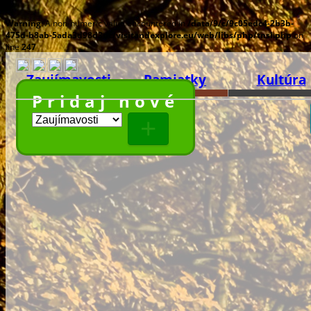
Warning
: A non-numeric value encountered in
/data/9/c/9c05edc4-2b3b-
475d-b8ab-5ada3d98d3dc/visitandexplore.eu/web/libs/php/tnsl.php
on
line
247
Zaujímavosti
Pamiatky
Kultúra
Pridaj nové