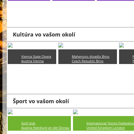
republika
republika
Slovenská
Bratislava
Bratislava
republika
??? km
??? km
Bratislava
??? km
Kultúra vo vašom okolí
Vienna State Opera
Mahenovo divadlo Brno
Austria Vienna
Czech Republic Brno
??? km
??? km
Celoročne
Celoročne
Šport vo vašom okolí
Golf club
International Tennis Federatio
Austria Hainburg an der Donau
United Kingdom London
??? km
??? km