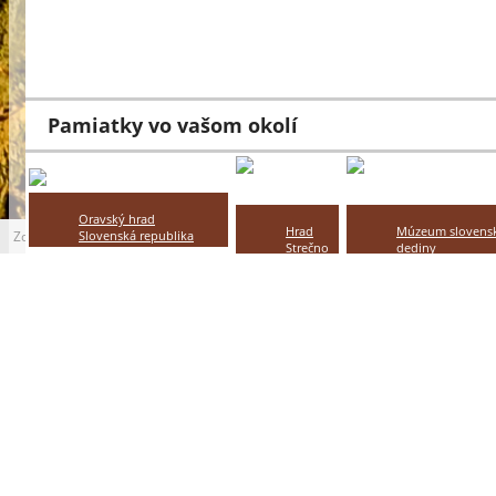
Celoročne
Celoročne
Pamiatky vo vašom okolí
Oravský hrad
Hrad
Múzeum slovensk
Zdroj: https://pixabay.com
Slovenská republika
Strečno
dediny
Oravský Podzámok
Slovakia
Slovakia Martin
??? km
Strečno
??? km
??? km
Zaujímavosti vo vašom okolí
ZOO
ZOO Dvur
ZOO
Bojnice
Králové
Nyíregyházi