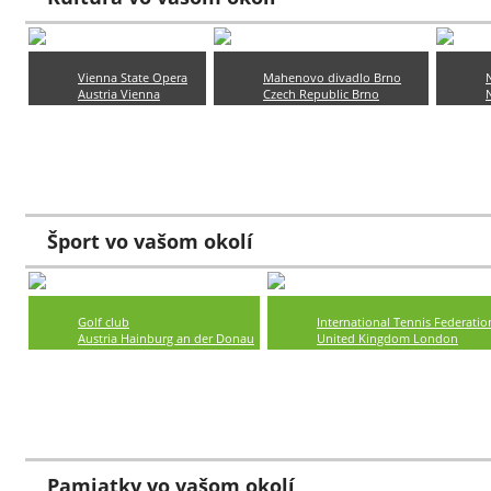
Vienna State Opera
Mahenovo divadlo Brno
Austria Vienna
Czech Republic Brno
??? km
??? km
Celoročne
Celoročne
Šport vo vašom okolí
Golf club
International Tennis Federatio
Austria Hainburg an der Donau
United Kingdom London
??? km
??? km
Celoročne
Celoročne
Pamiatky vo vašom okolí