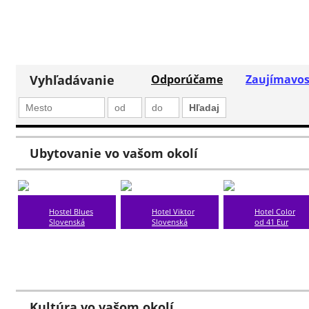
Vyhľadávanie
Odporúčame
Zaujímavos
Ubytovanie vo vašom okolí
Hostel Blues
Hotel Viktor
Hotel Color
Slovenská
Slovenská
od 41 Eur
republika
republika
Slovenská
Bratislava
Bratislava
republika
??? km
??? km
Bratislava
??? km
Kultúra vo vašom okolí