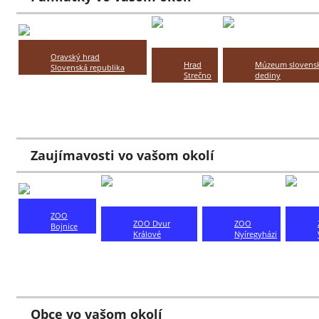
Oravský hrad
Hrad
Múzeum slovensk
Slovenská republika
Strečno
dediny
Oravský Podzámok
Slovakia
Slovakia Martin
??? km
Strečno
??? km
??? km
Zaujímavosti vo vašom okolí
ZOO
ZOO Dvur
ZOO
Bojnice
Králové
Nyíregyházi
Slovensko
Dvůr Králové
??? km
Bojnice
nad Labem
??? km
??? km
Obce vo vašom okolí