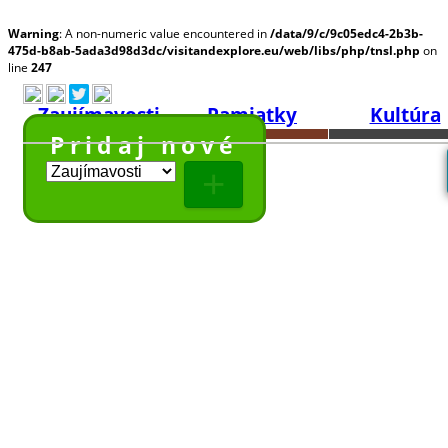
Warning
: A non-numeric value encountered in
/data/9/c/9c05edc4-2b3b-
475d-b8ab-5ada3d98d3dc/visitandexplore.eu/web/libs/php/tnsl.php
on
line
247
Zaujímavosti
Pamiatky
Kultúra
Pridaj nové