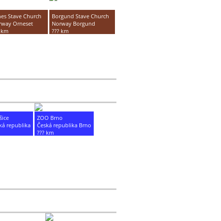
es Stave Church
Borgund Stave Church
rway Orneset
Norway Borgund
 km
??? km
ice
ZOO Brno
ká republika
Česká republika Brno
??? km