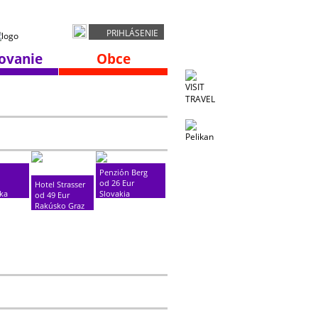
PRIHLÁSENIE
ovanie
Obce
Penzión Berg
od 26 Eur
Hotel Strasser
ika
Slovakia
od 49 Eur
Bratislava
Rakúsko Graz
??? km
??? km