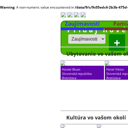
Warning
: A non-numeric value encountered in
/data/9/c/9c05edc4-2b3b-475d
Zaujímavosti
Pami
Pridaj nové
Obce
Ubytovanie vo vašom ok
Hostel Blues
Hotel Viktor
Slovenská republika
Slovenská rep
Bratislava
Bratislava
??? km
??? km
Kultúra vo vašom okolí