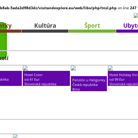
-b8ab-5ada3d98d3dc/visitandexplore.eu/web/libs/php/tnsl.php
on line
247
atky
Kultúra
Šport
Ubyt
olí
Hotel Color
Hotel Holiday Inn
ublika
od 41 Eur
od 99 Eur
Penzión u Heligonky
Slovenská republika
Slovenská republ
Česká republika
Bratislava
Trnava
Brno
??? km
??? km
??? km