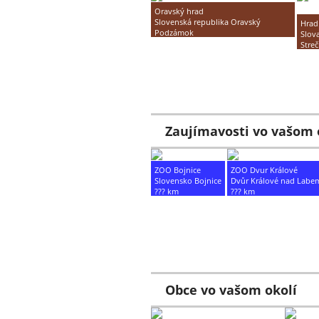
Oravský hrad
Slovenská republika Oravský
Hrad
Podzámok
Slov
??? km
Stre
??? 
Zaujímavosti vo vašom 
ZOO Bojnice
ZOO Dvur Králové
Slovensko Bojnice
Dvůr Králové nad Labe
??? km
??? km
Obce vo vašom okolí