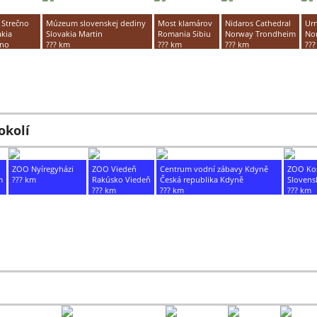
 Strečno
Múzeum slovenskej dediny
Most klamárov
Nidaros Cathedral
Urn
akia
Slovakia Martin
Romania Sibiu
Norway Trondheim
No
čno
??? km
??? km
??? km
???
km
okolí
ZOO Nyíregyházi
ZOO Viedeň
Centrum vodní zábavy Kdyně
ZOO Koš
m
??? km
Rakúsko Viedeň
Česká republika Kdyně
Slovens
??? km
??? km
??? km