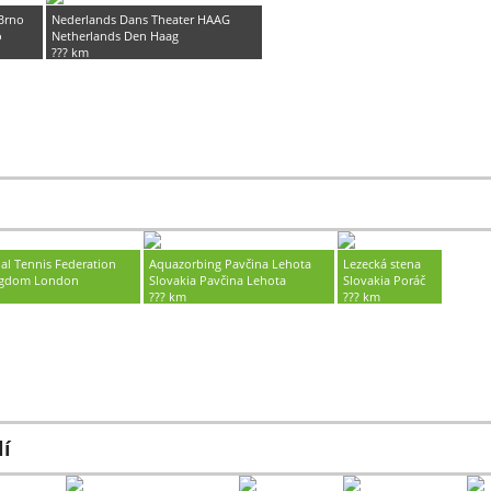
Brno
Nederlands Dans Theater HAAG
o
Netherlands Den Haag
??? km
Celoročne
nal Tennis Federation
Aquazorbing Pavčina Lehota
Lezecká stena
ngdom London
Slovakia Pavčina Lehota
Slovakia Poráč
??? km
??? km
Celoročne
Celoročne
lí