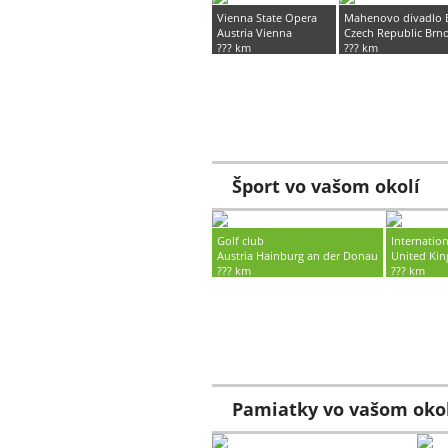
Vienna State Opera
Mahenovo divadlo 
Austria Vienna
Czech Republic Brn
??? km
??? km
Celoročne
Celoročne
Šport vo vašom okolí
Golf club
Internatio
Austria Hainburg an der Donau
United Ki
??? km
??? km
Celoročne
Celoročne
Pamiatky vo vašom oko